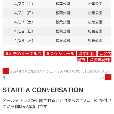
4/20（土）
松葉公園
松葉公園
4/21（日）
松葉公園
松葉公園
4/27（土）
松葉公園
松葉公園
4/28（日）
松葉公園
松葉公園
4/29（月）
松葉公園
松葉公園
#ときわイーグルス
#スケジュール
#中川区
#名古
屋市
#少年野球
←
2024年3月20日のスケジュー
2024年3月30、31日のスケジュー
POST
ル
→
ル
NAVIGATION
START A CONVERSATION
メールアドレスが公開されることはありません。
※
が付い
ている欄は必須項目です