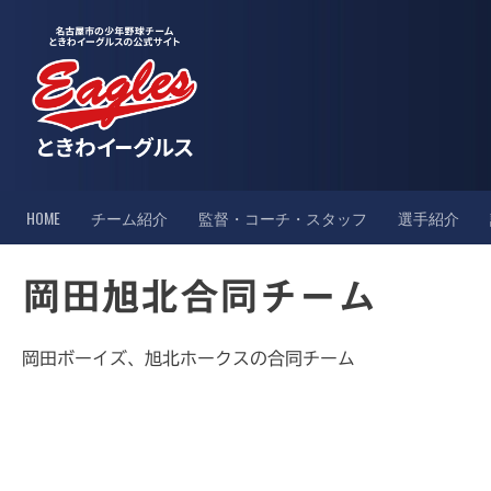
Skip
to
content
HOME
チーム紹介
監督・コーチ・スタッフ
選手紹介
岡田旭北合同チーム
岡田ボーイズ、旭北ホークスの合同チーム