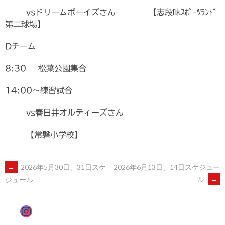
vsドリームボーイズさん 【志段味ｽﾎﾟｰﾂﾗﾝﾄﾞ
第二球場】
Dチーム
8:30 松葉公園集合
14:00〜練習試合
vs春日井オルティーズさん
【常磐小学校】
←
2026年5月30日、31日スケ
2026年6月13日、14日スケジュー
POST
ル
→
ジュール
NAVIGATION
Instagram